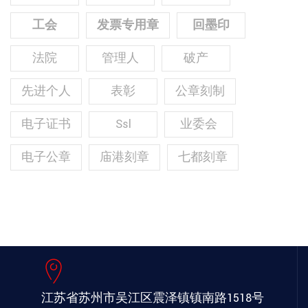
工会
发票专用章
回墨印
法院
管理人
破产
先进个人
表彰
公章刻制
电子证书
Ssl
业委会
电子公章
庙港刻章
七都刻章
江苏省苏州市吴江区
震泽镇镇南路1518号