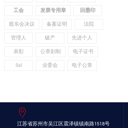
工会
发票专用章
回墨印
股东会决议
备案证明
法院
管理人
破产
先进个人
表彰
公章刻制
电子证书
Ssl
业委会
电子公章
江苏省苏州市吴江区
震泽镇镇南路1518号