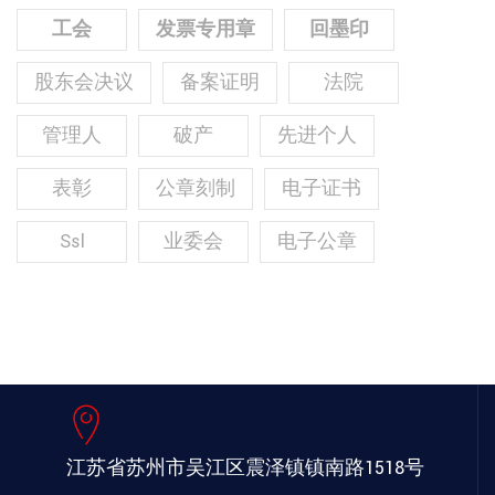
工会
发票专用章
回墨印
股东会决议
备案证明
法院
管理人
破产
先进个人
表彰
公章刻制
电子证书
Ssl
业委会
电子公章
江苏省苏州市吴江区
震泽镇镇南路1518号