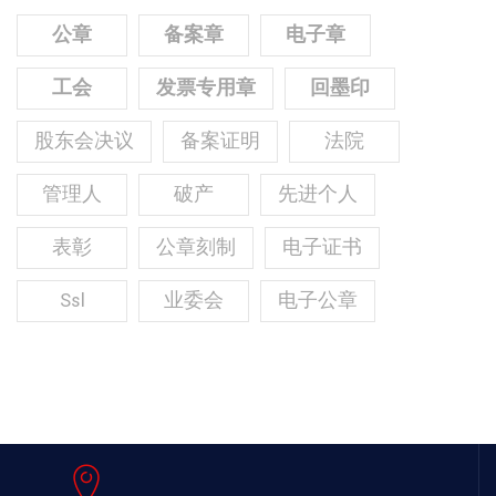
公章
备案章
电子章
工会
发票专用章
回墨印
股东会决议
备案证明
法院
管理人
破产
先进个人
表彰
公章刻制
电子证书
Ssl
业委会
电子公章