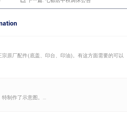
号
下一篇:
七都店中秋调休公告
ation
原厂配件(底盖、印台、印油)。有这方面需要的可以
制作了示意图。...