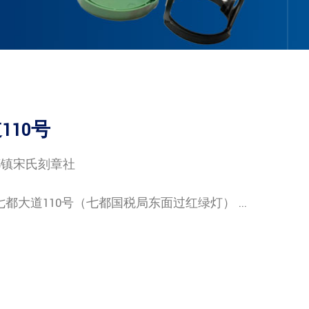
10号
都镇宋氏刻章社
道110号（七都国税局东面过红绿灯） ...