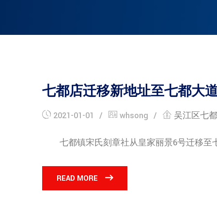
七都店迁移新地址至七都大道1
2021-01-01
whsong
吴江区七
七都镇宋氏刻章社从皇家丽景6号迁移至七都大
READ MORE