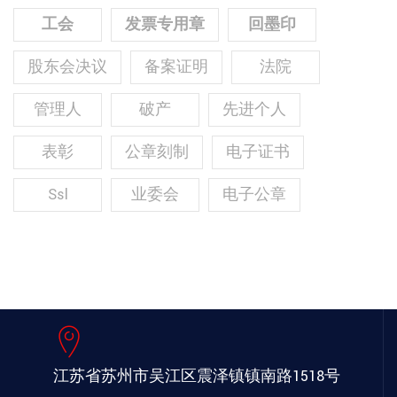
工会
发票专用章
回墨印
股东会决议
备案证明
法院
管理人
破产
先进个人
表彰
公章刻制
电子证书
Ssl
业委会
电子公章
江苏省苏州市吴江区
震泽镇镇南路1518号